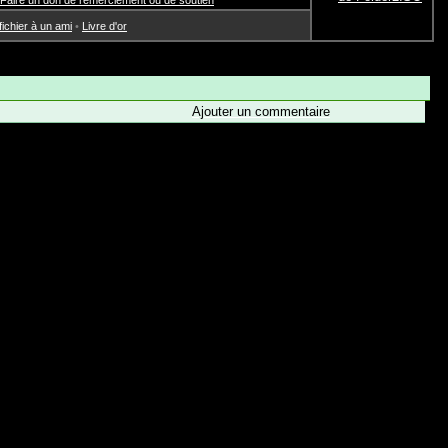
Faire un don de remerciement ou de soutien
chier à un ami
•
Livre d'or
Ajouter un commentaire