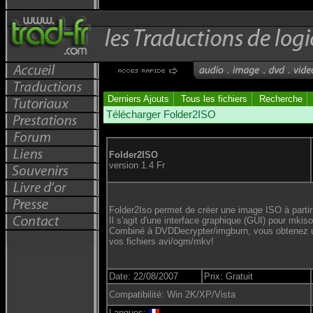
Derniers Ajouts
Tous les fichiers
Recherche
Télécharger Folder2ISO
Folder2ISO
version 1.4 Fr
Folder2Iso permet de créer une image ISO à partir 
Il s'agit d'une interface graphique (GUI) pour mkiso
Combiné à DVDDecrypter/imgburn, vous obtenez une
vos fichiers avi/ogm/mkv!
Date: 22/08/2007
Prix: Gratuit
Compatibilité: Win 2K/XP/Vista
Langues: