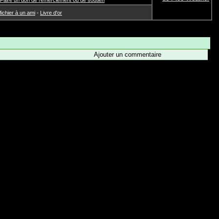
Faire un don de remerciement ou de soutien
chier à un ami
•
Livre d'or
Ajouter un commentaire