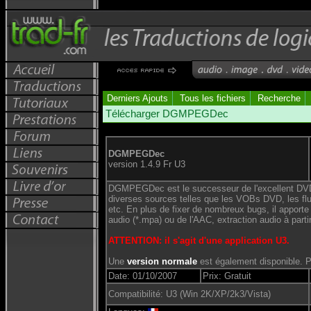
Derniers Ajouts
Tous les fichiers
Recherche
Télécharger DGMPEGDec
DGMPEGDec
version 1.4.9 Fr U3
DGMPEGDec est le successeur de l'excellent DVD2
diverses sources telles que les VOBs DVD, les flux
etc. En plus de fixer de nombreux bugs, il appor
audio (*.mpa) ou de l'AAC, extraction audio à part
ATTENTION: il s'agit d'une application U3.
Une
version normale
est également disponible. P
Date: 01/10/2007
Prix: Gratuit
Compatibilité: U3 (Win 2K/XP/2k3/Vista)