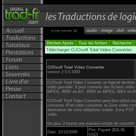
Derniers Ajouts
Tous les fichiers
Recherche
Télécharger OJOsoft Total Video Converter
OJOsoft Total Video Converter
version 2.5.0.1009
OJOsoft Total Video Converter un logiciel destiné à
vidéo possible. Il peut convertir des fichiers vidé
MPEG, WMV en AVI, WMV en MPEG, MKV en AVI
OJOsoft Total Video Converter peut être utilisé 
converter, iPod video converter, et Zune video con
destination de votre téléphone mobile, Sony PSP, 
vidéo.
De plus, il fournit une manière simple de convert
Prix: Payant ($26.95
Date: 15/10/2008
USD)