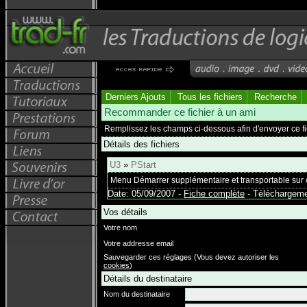
Derniers Ajouts
Tous les fichiers
Recherche
Recommander ce fichier à un ami
Remplissez les champs ci-dessous afin d'envoyer ce fi
Détails des fichiers
U3
»
PStart
Menu Démarrer supplémentaire et transportable sur 
Date: 05/09/2007 -
Fiche complète
- Téléchargemen
Vos détails
Votre nom
Votre addresse email
Sauvegarder ces réglages (Vous devez autoriser les
cookies
)
Détails du destinataire
Nom du destinataire